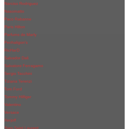
Narciso Rodriguez
Nasomatto
Paco Rabanne
Paris Hilton
Parfums de Marly
Penhaligon​'s
RicHarD
Salvador Dali
Salvatore Ferragamo
Sergio Tacchini
Tiziana Terenzi
Tom Ford
Tommy Hilfiger
Valentino
Versace
Xerjoff
Yves Saint Laurent