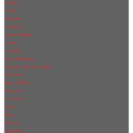
КиLian
Kenzo
Lacoste
Lancome
Laura Biagiotti
Lanvin
Lе Lab0
Lolita Lempicka
Maison Francis Kurkdjian
Madonna
Marc Jacobs
Mancera
Max Mara
M.А.C.
Mexx
Miu Miu
Mоsсhino