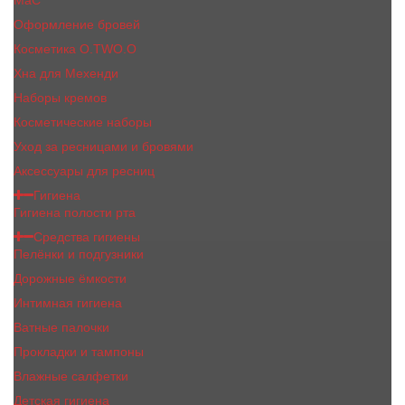
MaC
Оформление бровей
Косметика O.TWO.O
Хна для Мехенди
Наборы кремов
Косметические наборы
Уход за ресницами и бровями
Аксессуары для ресниц
Гигиена
Гигиена полости рта
Средства гигиены
Пелёнки и подгузники
Дорожные ёмкости
Интимная гигиена
Ватные палочки
Прокладки и тампоны
Влажные салфетки
Детская гигиена