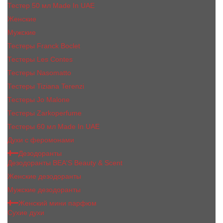
Тестер 50 мл Made In UAE
Женские
Мужские
Тестеры Franck Boclet
Тестеры Les Contes
Тестеры Nasomatto
Тестеры Tiziana Terenzi
Тестеры Jо Malоnе
Тестеры Zarkoperfume
Тестеры 60 мл Made In UAE
Духи с феромонами
Дезодоранты
Дезодоранты BEA'S Beauty & Scent
Женские дезодоранты
Мужские дезодоранты
Женский мини парфюм
Сухие духи