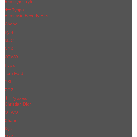
Блеск для губ
Пудра
Anastasia Beverly Hills
Chanel
Kylie
MaC
NYX
OTWO
Pupa
Tom Ford
YSL
ZOZU
Румяна
Christian Dior
OTWO
Сhanеl
Kylie