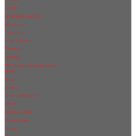
Lanvin
Marina De Bourbon
Moschino
Nina Ricci
Paco Rabanne
Trussardi
Versace
Женская парфюмерия
Ajmal
Alaia
Annifen
Antonio Banderas
Armaf
Ariana Grande
Armand Basi
Azzaro