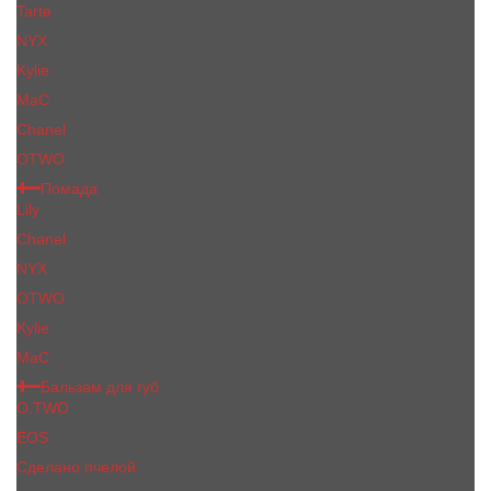
Tarte
NYX
Kylie
MaC
Сhanеl
OTWO
Помада
Lily
Chanel
NYX
OTWO
Kylie
МаС
Бальзам для губ
O.TWO
EOS
Сделано пчелой