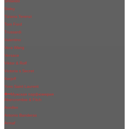
Shiseido
Sisley
Tiziana Terenzi
Tom Ford
Trussardi
Valentino
Vera Wang
Versace
Viktor & Rolf
Victoria s Secret
Xerjoff
Yves Saint Laurent
Мужская парфюмерия
Abercrombie & Fitch
Annifen
Antonio Banderas
Armaf