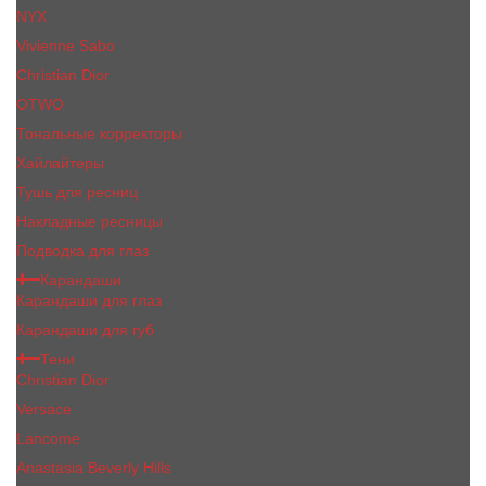
NYX
Vivienne Sabo
Сhristiаn Diоr
OTWO
Тональные корректоры
Хайлайтеры
Тушь для ресниц
Накладные ресницы
Подводка для глаз
Карандаши
Карандаши для глаз
Карандаши для губ
Тени
Christian Dior
Versace
Lancome
Anastasia Beverly Hills