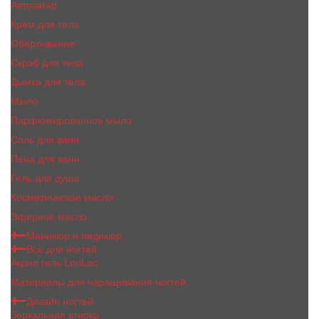
Автозагар
Крем для тела
Обертывание
Скраб для тела
Дымка для тела
Мыло
Парфюмированное мыло
Соль для ванн
Пена для ванн
Гель для душа
Косметическое масло
Эфирное масло
Маникюр и педикюр
Все для ногтей
Акрил гель LoriLac
Материалы для наращивания ногтей
Дизайн ногтей
Зеркальная втирка