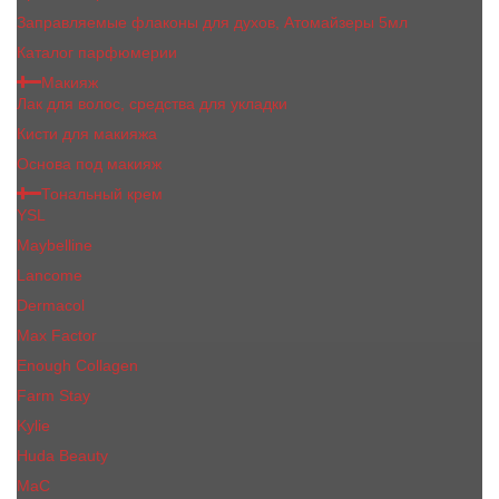
Заправляемые флаконы для духов, Атомайзеры 5мл
Каталог парфюмерии
Макияж
Лак для волос, средства для укладки
Кисти для макияжа
Основа под макияж
Тональный крем
YSL
Maybelline
Lancome
Dermacol
Max Factor
Enough Collagen
Farm Stay
Kylie
Huda Beauty
МаС