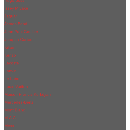
Hugo Boss
Issey Miyake
Jaguar
James Bond
Jean Paul Gaultier
Joaquin Сortes
Kilian
Kenzo
Lacoste
Lanvin
Le Labo
Louis Vuitton
Maison Francis Kurkdjian
Mercedes-Benz
Mont Blanc
M.А.C.
Mexx