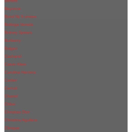
Benefit
Beyonce
Bond № 9 unisex
Bottega Veneta
Britney Spears
Burberry
Bvlgari
Cacharel
Calvin Klein
Carolina Herrera
Cartier
Cerruti
Сhanеl
Chloe
Christian Dior
Christina Aguilera
Сliniquе