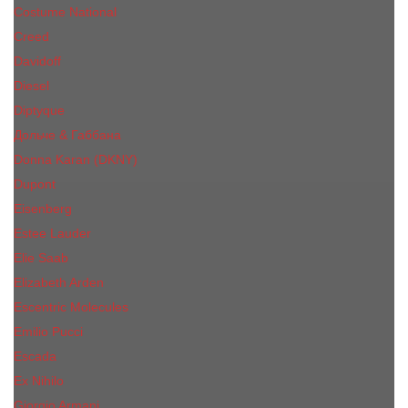
Costume National
Creed
Davidoff
Diesel
Diptyque
Дольче & Габбана
Donna Karan (DKNY)
Dupont
Eisenberg
Еsteе Lаudеr
Elie Saab
Elizabeth Arden
Escentric Molecules
Emilio Pucci
Escada
Ex Nihilo
Giorgio Armani