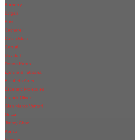
Burberry
Bvlgari
Boss
Cacharel
Calvin Klein
Cerruti
Davidoff
Donna Karan
Дольче & Габбана
Elizabeth Arden
Escentric Molecules
Franck Oliver
Gian Marco Venturi
Gucci
Jimmy Choo
Kenzo
Lacoste