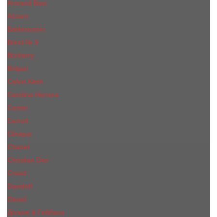
Armand Basi
Azzaro
Baldessarini
Bond № 9
Burberry
Bvlgari
Calvin Klein
Carolina Herrera
Cartier
Cerruti
Сliniquе
Chanel
Christian Dior
Creed
Davidoff
Diesel
Дольче & Габбана