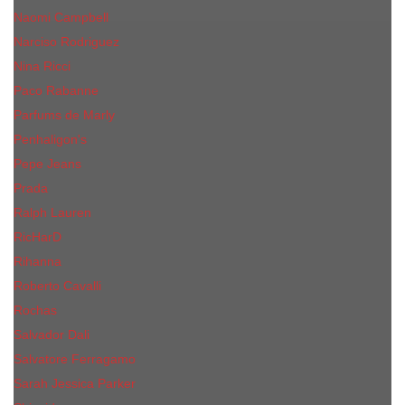
Naomi Campbell
Narciso Rodriguez
Nina Ricci
Paco Rabanne
Parfums de Marly
Penhaligon's
Pepe Jeans
Prada
Ralph Lauren
RicHarD
Rihanna
Roberto Cavalli
Rochas
Salvador Dali
Salvatore Ferragamo
Sarah Jessica Parker