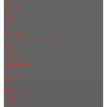
Givenchy
Gucci
Guerlain
Guess
Guy Laroche
Haute Fragrance Company HFC
Hermes
Hugo Boss
Issey Miyake
Jean Paul Gaultier
Jil Sander
Jimmi Choo
Jое Malоnе
Joaquin Cortes
John Galliano
John Richmond