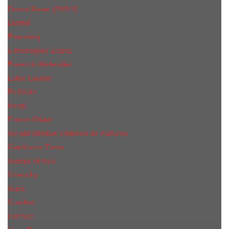
Donna Karan (DKNY)
Dunhill
Eisenberg
Ermenegildo Zegna
Escentric Molecules
Еsteе Lаudеr
Ex Nihilo
Fendi
Franck Olivier
Gerald Ghislain Histoires de Parfums
Gianfranco Ferre
Giorgio Armani
Givenchy
Gucci
Guerlain
Hermes