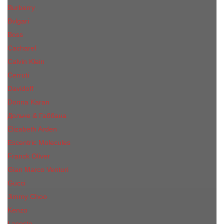
Burberry
Bvlgari
Boss
Cacharel
Calvin Klein
Cerruti
Davidoff
Donna Karan
Дольче & Габбана
Elizabeth Arden
Escentric Molecules
Franck Oliver
Gian Marco Venturi
Gucci
Jimmy Choo
Kenzo
Lacoste