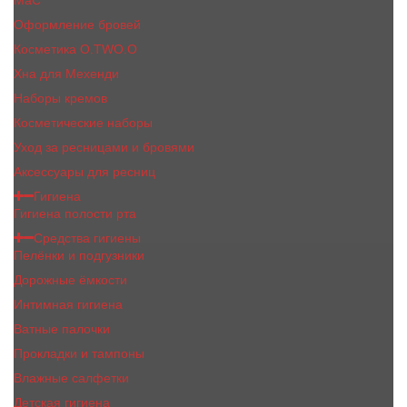
MaC
Оформление бровей
Косметика O.TWO.O
Хна для Мехенди
Наборы кремов
Косметические наборы
Уход за ресницами и бровями
Аксессуары для ресниц
Гигиена
Гигиена полости рта
Средства гигиены
Пелёнки и подгузники
Дорожные ёмкости
Интимная гигиена
Ватные палочки
Прокладки и тампоны
Влажные салфетки
Детская гигиена