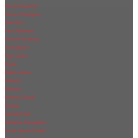
Naomi Campbell
Narciso Rodriguez
Nina Ricci
Paco Rabanne
Parfums de Marly
Penhaligon's
Pepe Jeans
Prada
Ralph Lauren
RicHarD
Rihanna
Roberto Cavalli
Rochas
Salvador Dali
Salvatore Ferragamo
Sarah Jessica Parker