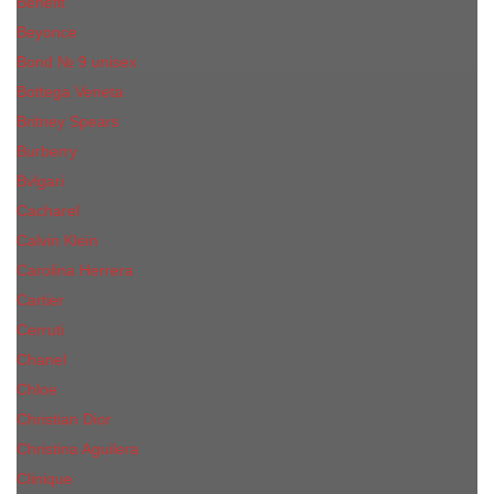
Benefit
Beyonce
Bond № 9 unisex
Bottega Veneta
Britney Spears
Burberry
Bvlgari
Cacharel
Calvin Klein
Carolina Herrera
Cartier
Cerruti
Сhanеl
Chloe
Christian Dior
Christina Aguilera
Сliniquе