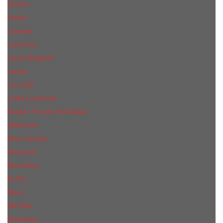
КиLian
Kenzo
Lacoste
Lancome
Laura Biagiotti
Lanvin
Lе Lab0
Lolita Lempicka
Maison Francis Kurkdjian
Madonna
Marc Jacobs
Mancera
Max Mara
M.А.C.
Mexx
Miu Miu
Mоsсhino