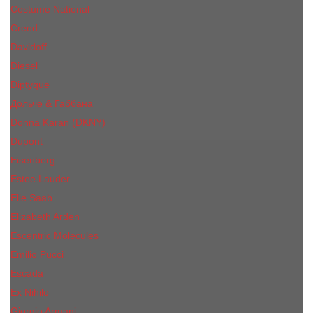
Costume National
Creed
Davidoff
Diesel
Diptyque
Дольче & Габбана
Donna Karan (DKNY)
Dupont
Eisenberg
Еsteе Lаudеr
Elie Saab
Elizabeth Arden
Escentric Molecules
Emilio Pucci
Escada
Ex Nihilo
Giorgio Armani