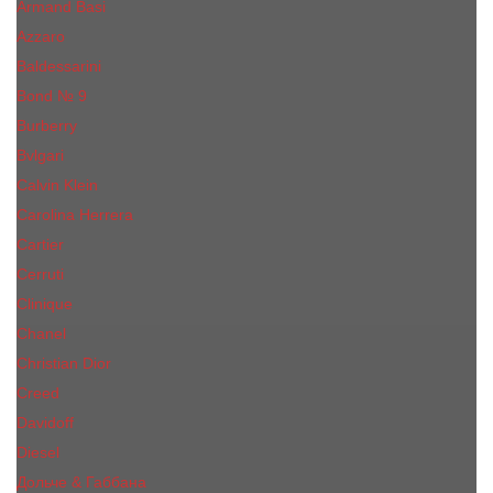
Armand Basi
Azzaro
Baldessarini
Bond № 9
Burberry
Bvlgari
Calvin Klein
Carolina Herrera
Cartier
Cerruti
Сliniquе
Chanel
Christian Dior
Creed
Davidoff
Diesel
Дольче & Габбана