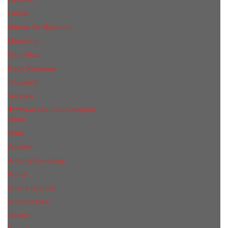
Lanvin
Marina De Bourbon
Moschino
Nina Ricci
Paco Rabanne
Trussardi
Versace
Женская парфюмерия
Ajmal
Alaia
Annifen
Antonio Banderas
Armaf
Ariana Grande
Armand Basi
Azzaro