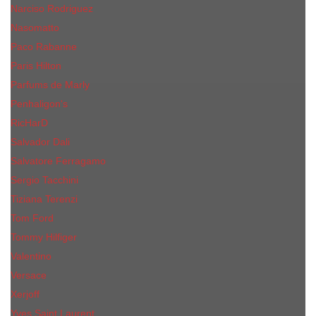
Narciso Rodriguez
Nasomatto
Paco Rabanne
Paris Hilton
Parfums de Marly
Penhaligon​'s
RicHarD
Salvador Dali
Salvatore Ferragamo
Sergio Tacchini
Tiziana Terenzi
Tom Ford
Tommy Hilfiger
Valentino
Versace
Xerjoff
Yves Saint Laurent