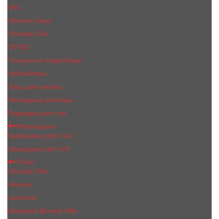
NYX
Vivienne Sabo
Сhristiаn Diоr
OTWO
Тональные корректоры
Хайлайтеры
Тушь для ресниц
Накладные ресницы
Подводка для глаз
Карандаши
Карандаши для глаз
Карандаши для губ
Тени
Christian Dior
Versace
Lancome
Anastasia Beverly Hills