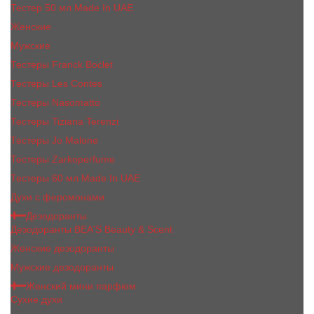
Тестер 50 мл Made In UAE
Женские
Мужские
Тестеры Franck Boclet
Тестеры Les Contes
Тестеры Nasomatto
Тестеры Tiziana Terenzi
Тестеры Jо Malоnе
Тестеры Zarkoperfume
Тестеры 60 мл Made In UAE
Духи с феромонами
Дезодоранты
Дезодоранты BEA'S Beauty & Scent
Женские дезодоранты
Мужские дезодоранты
Женский мини парфюм
Сухие духи