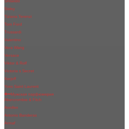
Shiseido
Sisley
Tiziana Terenzi
Tom Ford
Trussardi
Valentino
Vera Wang
Versace
Viktor & Rolf
Victoria s Secret
Xerjoff
Yves Saint Laurent
Мужская парфюмерия
Abercrombie & Fitch
Annifen
Antonio Banderas
Armaf