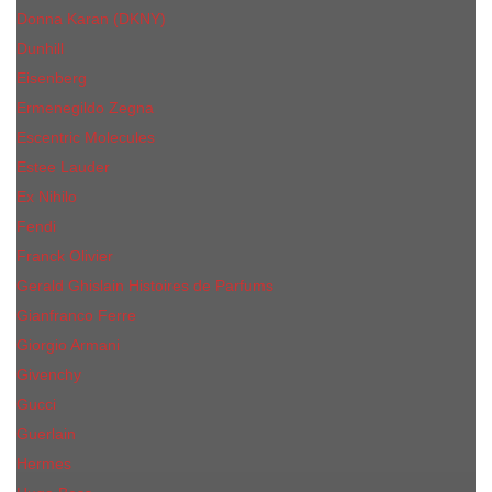
Donna Karan (DKNY)
Dunhill
Eisenberg
Ermenegildo Zegna
Escentric Molecules
Еsteе Lаudеr
Ex Nihilo
Fendi
Franck Olivier
Gerald Ghislain Histoires de Parfums
Gianfranco Ferre
Giorgio Armani
Givenchy
Gucci
Guerlain
Hermes