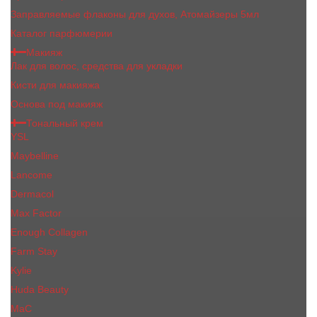
Заправляемые флаконы для духов, Атомайзеры 5мл
Каталог парфюмерии
Макияж
Лак для волос, средства для укладки
Кисти для макияжа
Основа под макияж
Тональный крем
YSL
Maybelline
Lancome
Dermacol
Max Factor
Enough Collagen
Farm Stay
Kylie
Huda Beauty
МаС