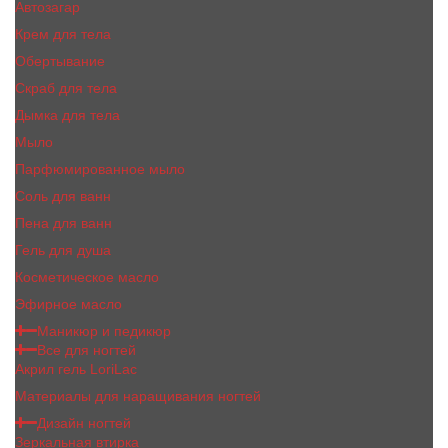
Автозагар
Крем для тела
Обертывание
Скраб для тела
Дымка для тела
Мыло
Парфюмированное мыло
Соль для ванн
Пена для ванн
Гель для душа
Косметическое масло
Эфирное масло
Маникюр и педикюр
Все для ногтей
Акрил гель LoriLac
Материалы для наращивания ногтей
Дизайн ногтей
Зеркальная втирка