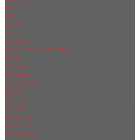
Givenchy
Gucci
Guerlain
Guess
Guy Laroche
Haute Fragrance Company HFC
Hermes
Hugo Boss
Issey Miyake
Jean Paul Gaultier
Jil Sander
Jimmi Choo
Jое Malоnе
Joaquin Cortes
John Galliano
John Richmond