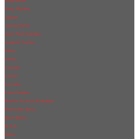
Hugo Boss
Issey Miyake
Jaguar
James Bond
Jean Paul Gaultier
Joaquin Сortes
Kilian
Kenzo
Lacoste
Lanvin
Le Labo
Louis Vuitton
Maison Francis Kurkdjian
Mercedes-Benz
Mont Blanc
M.А.C.
Mexx