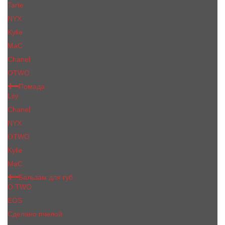
Tarte
NYX
Kylie
MaC
Сhanеl
OTWO
Помада
Lily
Chanel
NYX
OTWO
Kylie
МаС
Бальзам для губ
O.TWO
EOS
Сделано пчелой