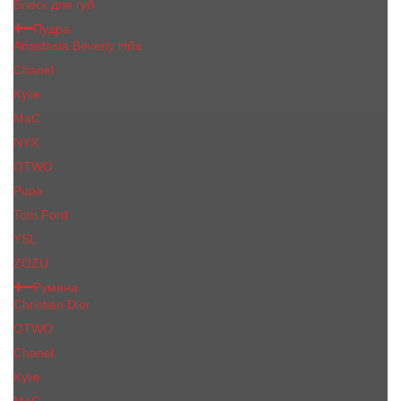
Блеск для губ
Пудра
Anastasia Beverly Hills
Chanel
Kylie
MaC
NYX
OTWO
Pupa
Tom Ford
YSL
ZOZU
Румяна
Christian Dior
OTWO
Сhanеl
Kylie