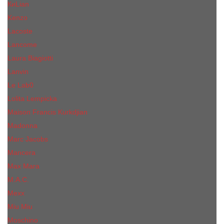
КиLian
Kenzo
Lacoste
Lancome
Laura Biagiotti
Lanvin
Lе Lab0
Lolita Lempicka
Maison Francis Kurkdjian
Madonna
Marc Jacobs
Mancera
Max Mara
M.А.C.
Mexx
Miu Miu
Mоsсhino