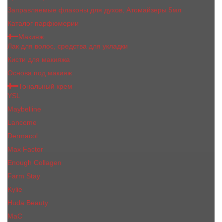
Заправляемые флаконы для духов, Атомайзеры 5мл
Каталог парфюмерии
Макияж
Лак для волос, средства для укладки
Кисти для макияжа
Основа под макияж
Тональный крем
YSL
Maybelline
Lancome
Dermacol
Max Factor
Enough Collagen
Farm Stay
Kylie
Huda Beauty
МаС