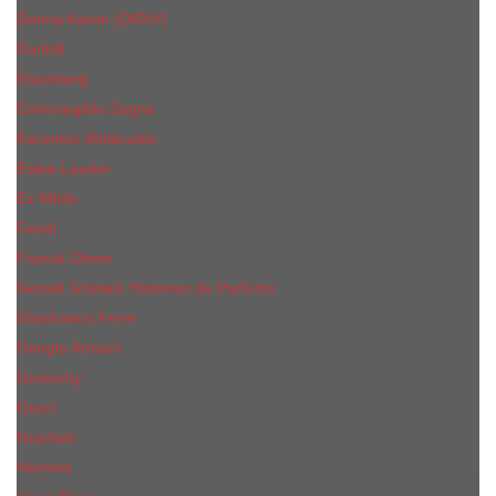
Donna Karan (DKNY)
Dunhill
Eisenberg
Ermenegildo Zegna
Escentric Molecules
Еsteе Lаudеr
Ex Nihilo
Fendi
Franck Olivier
Gerald Ghislain Histoires de Parfums
Gianfranco Ferre
Giorgio Armani
Givenchy
Gucci
Guerlain
Hermes