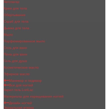
Автозагар
Крем для тела
Обертывание
Скраб для тела
Дымка для тела
Мыло
Парфюмированное мыло
Соль для ванн
Пена для ванн
Гель для душа
Косметическое масло
Эфирное масло
Маникюр и педикюр
Все для ногтей
Акрил гель LoriLac
Материалы для наращивания ногтей
Дизайн ногтей
Зеркальная втирка