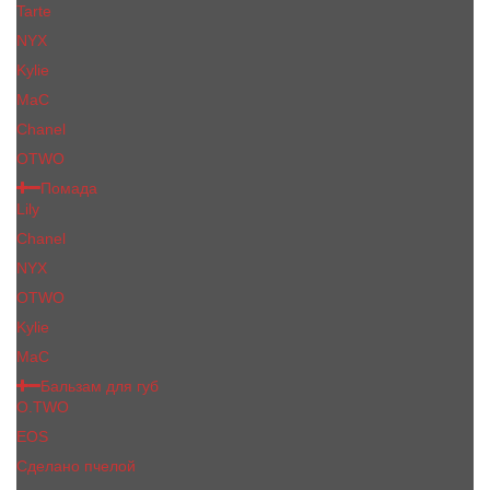
Tarte
NYX
Kylie
MaC
Сhanеl
OTWO
Помада
Lily
Chanel
NYX
OTWO
Kylie
МаС
Бальзам для губ
O.TWO
EOS
Сделано пчелой