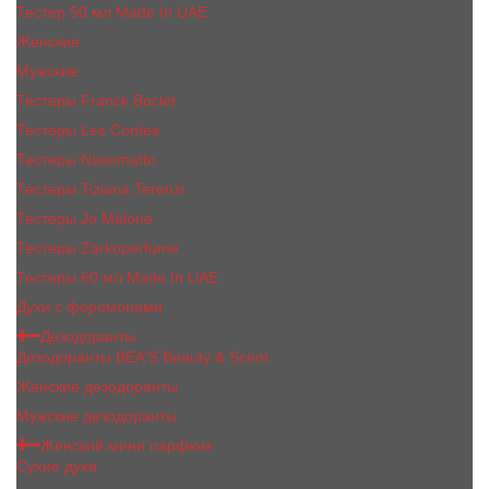
Тестер 50 мл Made In UAE
Женские
Мужские
Тестеры Franck Boclet
Тестеры Les Contes
Тестеры Nasomatto
Тестеры Tiziana Terenzi
Тестеры Jо Malоnе
Тестеры Zarkoperfume
Тестеры 60 мл Made In UAE
Духи с феромонами
Дезодоранты
Дезодоранты BEA'S Beauty & Scent
Женские дезодоранты
Мужские дезодоранты
Женский мини парфюм
Сухие духи