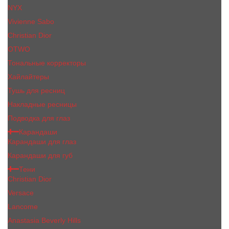
NYX
Vivienne Sabo
Сhristiаn Diоr
OTWO
Тональные корректоры
Хайлайтеры
Тушь для ресниц
Накладные ресницы
Подводка для глаз
Карандаши
Карандаши для глаз
Карандаши для губ
Тени
Christian Dior
Versace
Lancome
Anastasia Beverly Hills