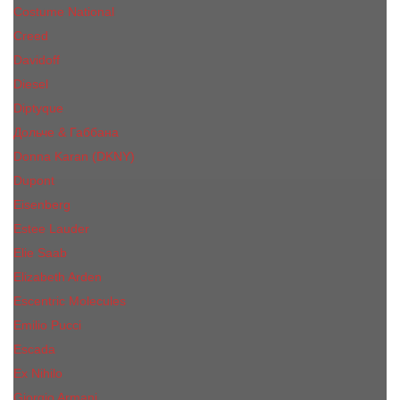
Costume National
Creed
Davidoff
Diesel
Diptyque
Дольче & Габбана
Donna Karan (DKNY)
Dupont
Eisenberg
Еsteе Lаudеr
Elie Saab
Elizabeth Arden
Escentric Molecules
Emilio Pucci
Escada
Ex Nihilo
Giorgio Armani