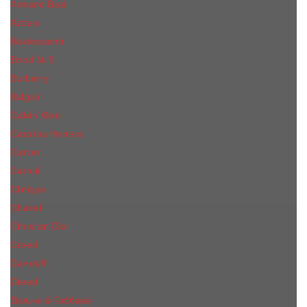
Armand Basi
Azzaro
Baldessarini
Bond № 9
Burberry
Bvlgari
Calvin Klein
Carolina Herrera
Cartier
Cerruti
Сliniquе
Chanel
Christian Dior
Creed
Davidoff
Diesel
Дольче & Габбана