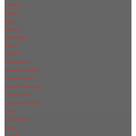
Burberry
Bvlgari
Boss
Cacharel
Calvin Klein
Cerruti
Davidoff
Donna Karan
Дольче & Габбана
Elizabeth Arden
Escentric Molecules
Franck Oliver
Gian Marco Venturi
Gucci
Jimmy Choo
Kenzo
Lacoste