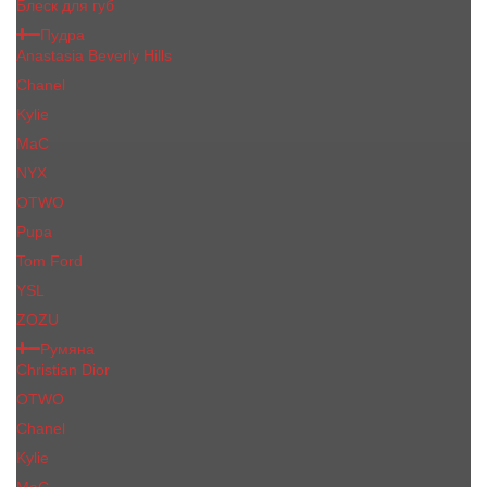
Блеск для губ
Пудра
Anastasia Beverly Hills
Chanel
Kylie
MaC
NYX
OTWO
Pupa
Tom Ford
YSL
ZOZU
Румяна
Christian Dior
OTWO
Сhanеl
Kylie