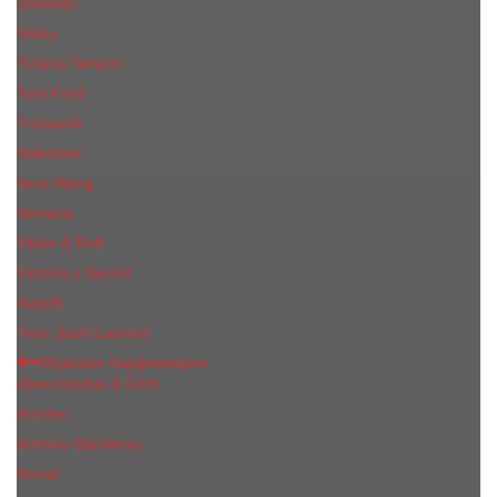
Shiseido
Sisley
Tiziana Terenzi
Tom Ford
Trussardi
Valentino
Vera Wang
Versace
Viktor & Rolf
Victoria s Secret
Xerjoff
Yves Saint Laurent
Мужская парфюмерия
Abercrombie & Fitch
Annifen
Antonio Banderas
Armaf