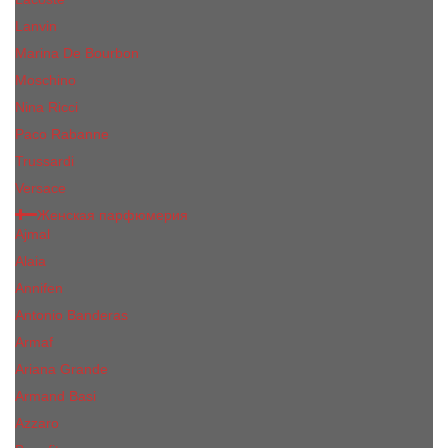
Lanvin
Marina De Bourbon
Moschino
Nina Ricci
Paco Rabanne
Trussardi
Versace
Женская парфюмерия
Ajmal
Alaia
Annifen
Antonio Banderas
Armaf
Ariana Grande
Armand Basi
Azzaro