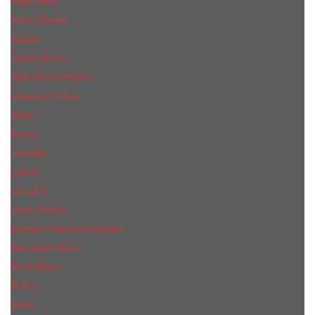
Hugo Boss
Issey Miyake
Jaguar
James Bond
Jean Paul Gaultier
Joaquin Сortes
Kilian
Kenzo
Lacoste
Lanvin
Le Labo
Louis Vuitton
Maison Francis Kurkdjian
Mercedes-Benz
Mont Blanc
M.А.C.
Mexx