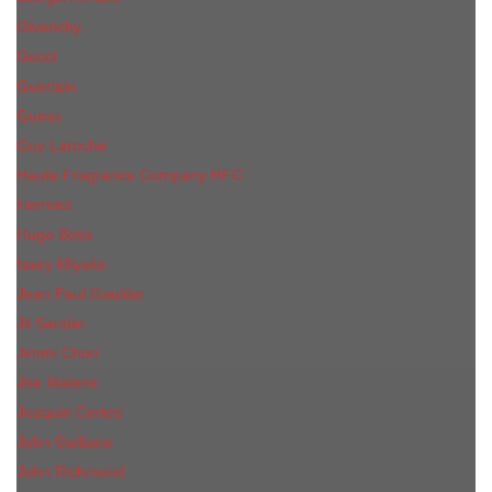
Givenchy
Gucci
Guerlain
Guess
Guy Laroche
Haute Fragrance Company HFC
Hermes
Hugo Boss
Issey Miyake
Jean Paul Gaultier
Jil Sander
Jimmi Choo
Jое Malоnе
Joaquin Cortes
John Galliano
John Richmond