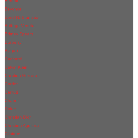
Benefit
Beyonce
Bond № 9 unisex
Bottega Veneta
Britney Spears
Burberry
Bvlgari
Cacharel
Calvin Klein
Carolina Herrera
Cartier
Cerruti
Сhanеl
Chloe
Christian Dior
Christina Aguilera
Сliniquе