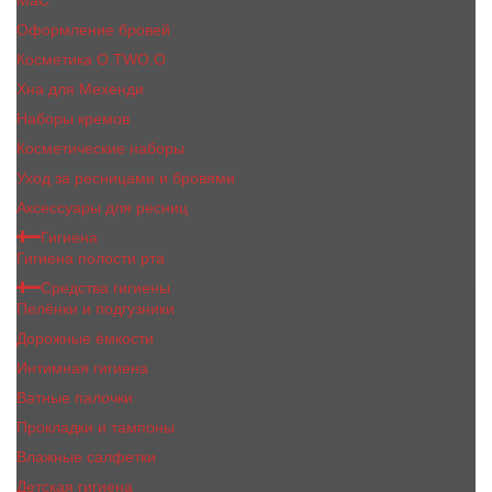
MaC
Оформление бровей
Косметика O.TWO.O
Хна для Мехенди
Наборы кремов
Косметические наборы
Уход за ресницами и бровями
Аксессуары для ресниц
Гигиена
Гигиена полости рта
Средства гигиены
Пелёнки и подгузники
Дорожные ёмкости
Интимная гигиена
Ватные палочки
Прокладки и тампоны
Влажные салфетки
Детская гигиена