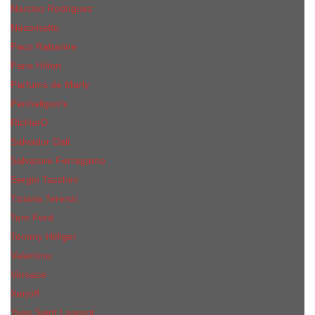
Narciso Rodriguez
Nasomatto
Paco Rabanne
Paris Hilton
Parfums de Marly
Penhaligon​'s
RicHarD
Salvador Dali
Salvatore Ferragamo
Sergio Tacchini
Tiziana Terenzi
Tom Ford
Tommy Hilfiger
Valentino
Versace
Xerjoff
Yves Saint Laurent