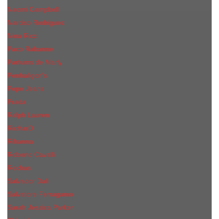
Naomi Campbell
Narciso Rodriguez
Nina Ricci
Paco Rabanne
Parfums de Marly
Penhaligon's
Pepe Jeans
Prada
Ralph Lauren
RicHarD
Rihanna
Roberto Cavalli
Rochas
Salvador Dali
Salvatore Ferragamo
Sarah Jessica Parker